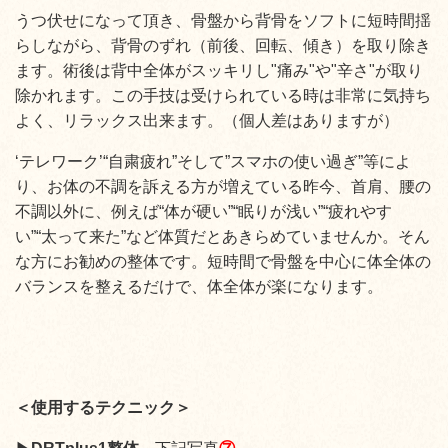
うつ伏せになって頂き、骨盤から背骨をソフトに短時間揺
らしながら、背骨のずれ（前後、回転、傾き）を取り除き
ます。術後は背中全体がスッキリし"痛み"や"辛さ"が取り
除かれます。この手技は受けられている時は非常に気持ち
よく、リラックス出来ます。（個人差はありますが）
‘テレワーク’“自粛疲れ”そして”スマホの使い過ぎ”等によ
り、お体の不調を訴える方が増えている昨今、首肩、腰の
不調以外に、例えば“体が硬い”“眠りが浅い”“疲れやす
い”“太って来た”など体質だとあきらめていませんか。そん
な方にお勧めの整体です。短時間で骨盤を中心に体全体の
バランスを整えるだけで、体全体が楽になります。
＜使用するテクニック＞