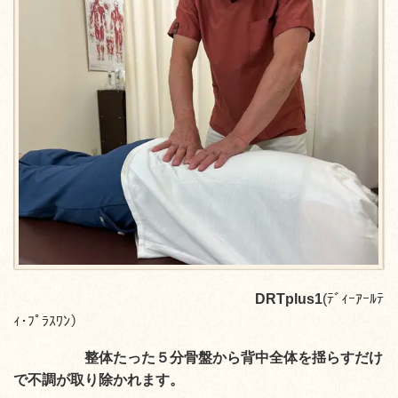
DRTplus1
(ﾃﾞｨｰｱｰﾙﾃ
ｨ･ﾌﾟﾗｽﾜﾝ）
整体たった５分骨盤から背中全体を揺らすだけ
で不調が取り除かれます。