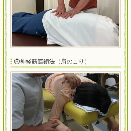
⑧神経筋連鎖法
（肩のこり）