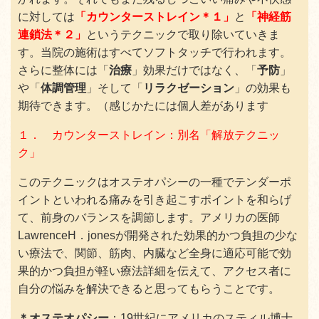
に対しては
「カウンターストレイン＊１」
と
「神経筋
連鎖法＊２」
というテクニックで取り除いていきま
す。当院の施術はすべてソフトタッチで行われます。
さらに整体には「
治療
」効果だけではなく、「
予防
」
や「
体調管理
」そして「
リラクゼーション
」の効果も
期待できます。（感じかたには個人差があります
１． カウンターストレイン：別名「解放テクニッ
ク」
このテクニックはオステオパシーの一種でテンダーポ
イントといわれる痛みを引き起こすポイントを和らげ
て、前身のバランスを調節します。アメリカの医師
LawrenceH．jonesが開発された効果的かつ負担の少な
い療法で、関節、筋肉、内臓など全身に適応可能で効
果的かつ負担が軽い療法詳細を伝えて、アクセス者に
自分の悩みを解決できると思ってもらうことです。
＊オステオパシー
：19世紀にアメリカのスティル博士