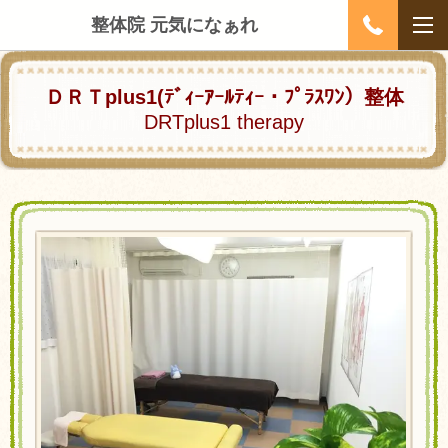
整体院 元気になぁれ
ＤＲＴplus1
(ﾃﾞｨｰｱｰﾙﾃｨｰ・ﾌﾟﾗｽﾜﾝ）
整体
DRTplus1 therapy