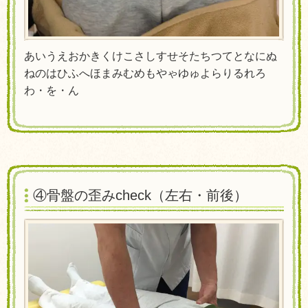
あいうえおかきくけこさしすせそたちつてとなにぬ
ねのはひふへほまみむめもやゃゆゅよらりるれろ
わ・を・ん
④骨盤
の歪み
check
（左右・前後）