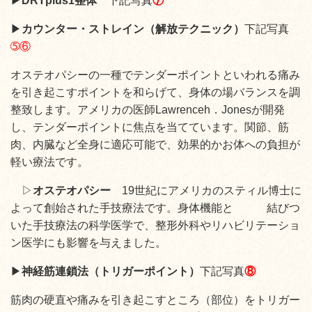
▶
DRTplus1整体
下記写真
⑦
▶
カウンター
・ストレイン（解放テクニック）
下記写真
➄⑥
オステオパシーの一種でテンダーポイントといわれる痛み
を引き起こすポイントを和らげて、身体の場バランスを調
整致します。アメリカの医師Lawrenceh．Jonesが開発
し、テンダーポイントに焦点を当てています。関節、筋
肉、内臓など全身に適応可能で、効果的かお体への負担が
軽い療法です。
▷
オステオパシー
19世紀にアメリカのスティル博士に
よって創始された手技療法です。身体機能と 結びつ
いた手技療法の科学医学で、整形外科やリハビリテーショ
ン医学にも影響を与えました。
▶
神経筋連鎖法
（トリガーポイント）
下記写真
⑧
筋肉の硬直や痛みを引き起こすところ（部位）をトリガー