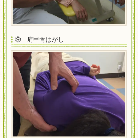
⑨ 肩甲骨はがし